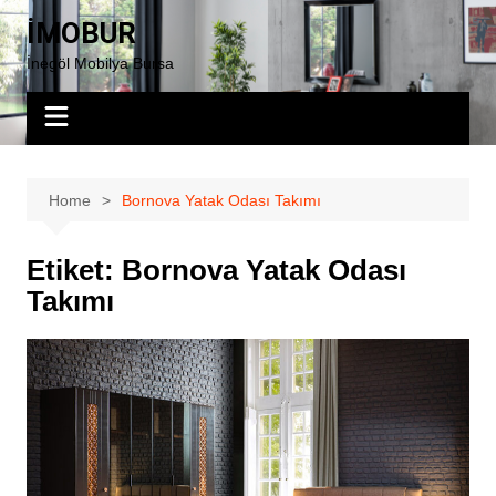
Skip
İMOBUR
to
İnegöl Mobilya Bursa
content
Home
Bornova Yatak Odası Takımı
Etiket:
Bornova Yatak Odası
Takımı