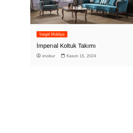
İnegöl Mobilya
İmperıal Koltuk Takımı
imobur
Kasım 15, 2024