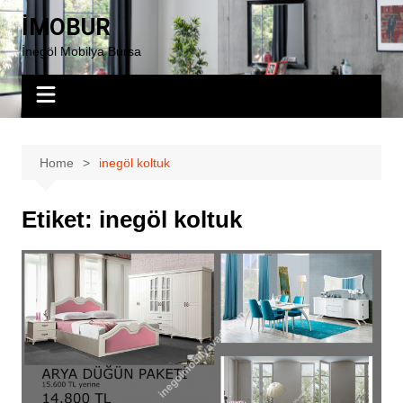
Skip
İMOBUR
to
İnegöl Mobilya Bursa
content
Home
inegöl koltuk
Etiket:
inegöl koltuk