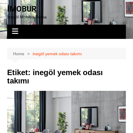
Skip
İMOBUR
to
İnegöl Mobilya Bursa
content
Home
inegöl yemek odası takımı
Etiket:
inegöl yemek odası
takımı