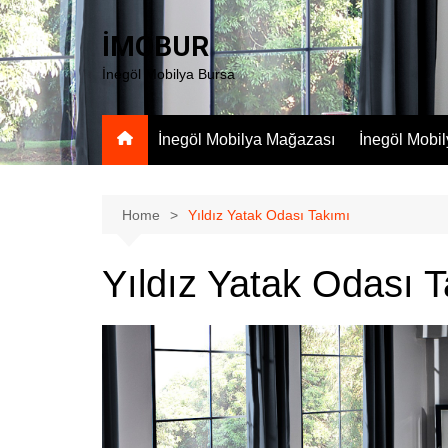
Skip
to
İMOBUR
content
İnegöl Mobilya Bursa
İnegöl Mobilya Mağazası
İnegöl Mobi
Home
Yıldız Yatak Odası Takımı
Yıldız Yatak Odası 