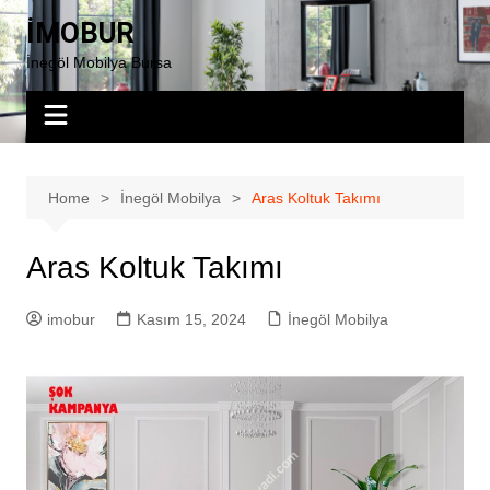
Skip
İMOBUR
to
İnegöl Mobilya Bursa
content
Home
İnegöl Mobilya
Aras Koltuk Takımı
Aras Koltuk Takımı
imobur
Kasım 15, 2024
İnegöl Mobilya